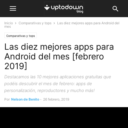
Inicio
Comparativas y tops
Las diez mejores apps para Android del
mes
Comparativas y tops
Las diez mejores apps para
Android del mes [febrero
2019]
Destacamos las 10 mejores aplicaciones gratuitas que
podéis descubrir el mes de febrero: apps de
personalización, reproductores y mucho más!
Por
Nelson de Benito
-
26 febrero, 2019