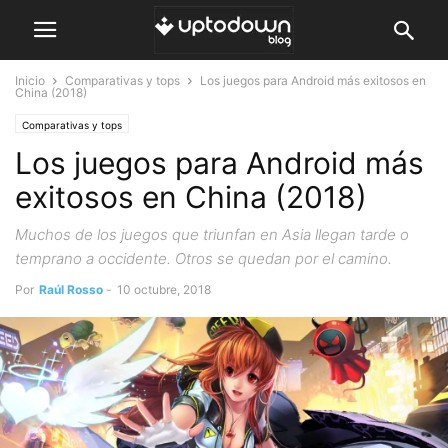
Inicio
Comparativas y tops
Los juegos para Android más exitosos en
China (2018)
Comparativas y tops
Los juegos para Android más
exitosos en China (2018)
Muchos de los juegos que triunfan en Asia llegan tarde o
temprano a occidente. Otros se quedan por el camino.
Por
Raúl Rosso
-
10 octubre, 2018