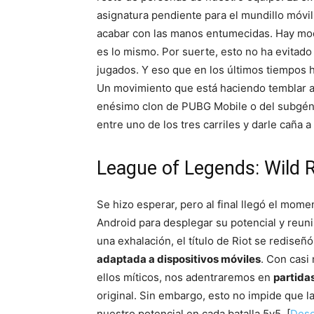
asignatura pendiente para el mundillo móvi
acabar con las manos entumecidas. Hay modo
es lo mismo. Por suerte, esto no ha evita
jugados. Y eso que en los últimos tiempos h
Un movimiento que está haciendo temblar al
enésimo clon de PUBG Mobile o del subgéne
entre uno de los tres carriles y darle caña
League of Legends: Wild R
Se hizo esperar, pero al final llegó el mome
Android para desplegar su potencial y reuni
una exhalación, el título de Riot se rediseñ
adaptada a dispositivos móviles
. Con casi
ellos míticos, nos adentraremos en
partida
original. Sin embargo, esto no impide que 
nuestro potencial en cada batalla 5v5. [
Desc