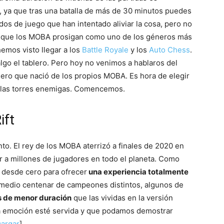
l, ya que tras una batalla de más de 30 minutos puedes
s de juego que han intentado aliviar la cosa, pero no
do que los MOBA prosigan como uno de los géneros más
emos visto llegar a los
Battle Royale
y los
Auto Chess
.
go el tablero. Pero hoy no venimos a hablaros del
ro que nació de los propios MOBA. Es hora de elegir
 a las torres enemigas. Comencemos.
ift
nto. El rey de los MOBA aterrizó a finales de 2020 en
r a millones de jugadores en todo el planeta. Como
ó desde cero para ofrecer
una experiencia totalmente
 medio centenar de campeones distintos, algunos de
s de menor duración
que las vividas en la versión
la emoción esté servida y que podamos demostrar
argar
]