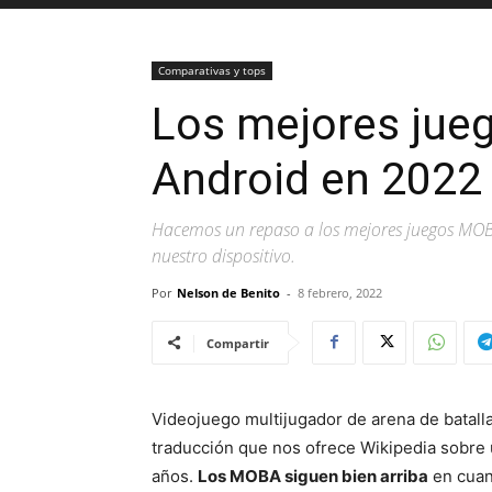
Comparativas y tops
Los mejores jue
Android en 2022
Hacemos un repaso a los mejores juegos MOB
nuestro dispositivo.
Por
Nelson de Benito
-
8 febrero, 2022
Compartir
Videojuego multijugador de arena de batalla
traducción que nos ofrece Wikipedia sobre 
años.
Los MOBA siguen bien arriba
en cuant