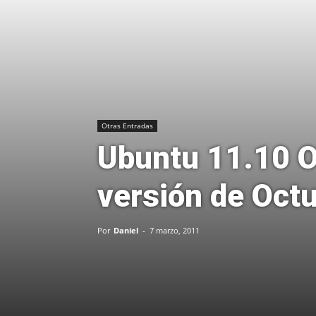
Otras Entradas
Ubuntu 11.10 On
versión de Oct
Por
Daniel
-
7 marzo, 2011