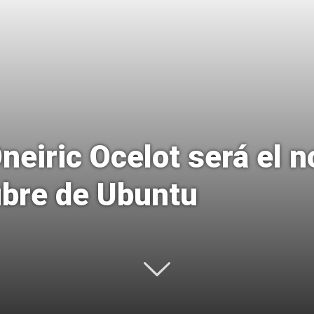
Uptodown
eiric Ocelot será el n
ubre de Ubuntu