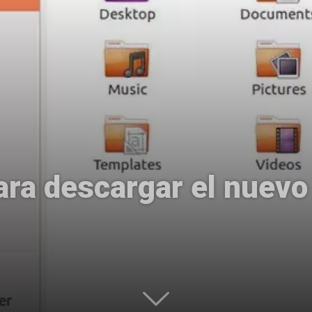
Uptodown
para descargar el nuev