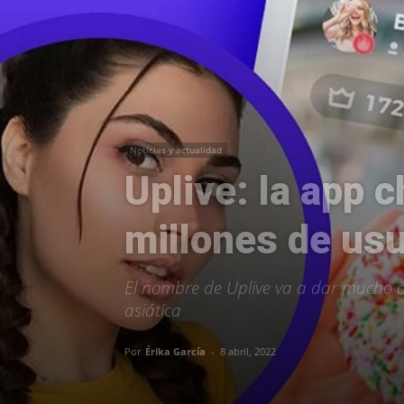
Noticias y actualidad
Uplive: la app 
millones de usu
El nombre de Uplive va a dar mucho d
asiática
Por
Érika García
-
8 abril, 2022