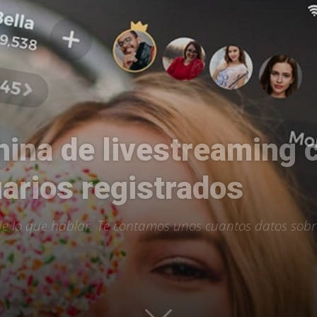
Uptodown
china de livestreaming
arios registrados
e lo que hablar. Te contamos unos cuantos datos sobre 