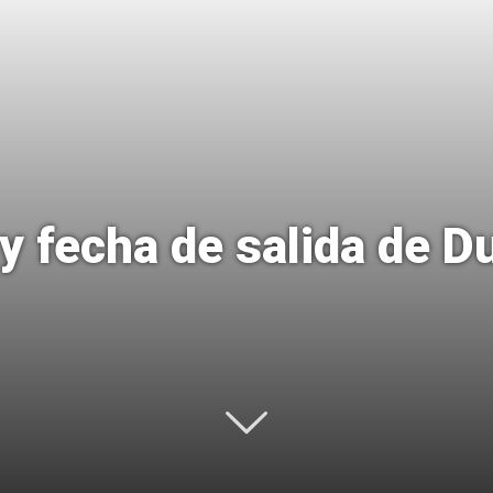
Uptodown
 y fecha de salida de