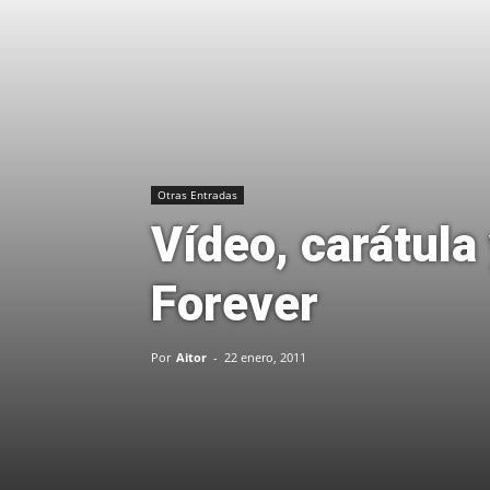
Otras Entradas
Vídeo, carátula
Forever
Por
Aitor
-
22 enero, 2011