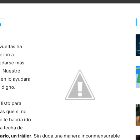
 vueltas ha
eron a
uedarse más
. Nuestro
ien lo ayudara
o digno.
listo para
nas que si no
e le habría ido
na fecha de
rlo, un tráiler
. Sin duda una manera inconmensurable