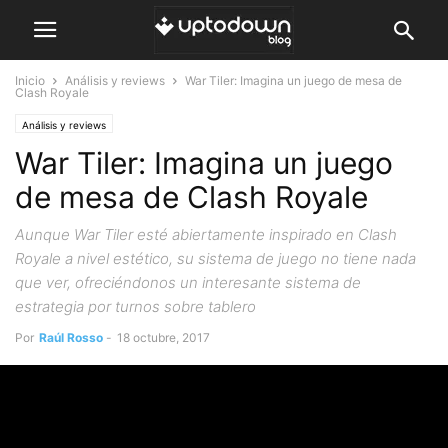
Inicio
Análisis y reviews
War Tiler: Imagina un juego de mesa de
Clash Royale
Análisis y reviews
War Tiler: Imagina un juego
de mesa de Clash Royale
Aunque War Tiler esté abiertamente inspirado en Clash
Royale a nivel estético, su sistema de juego no tiene nada
que ver, ofreciéndonos un interesante sistema de
estrategia por turnos sobre tablero
Por
Raúl Rosso
-
18 octubre, 2017