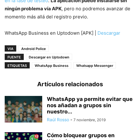
en la fase de testeo
.
La aplicación puede instalarse sin
ningún problema vía APK
, pero no podremos avanzar de
momento más allá del registro previo.
WhatsApp Business en Uptodown [APK] |
Descargar
VIA
Android Police
FUENTE
Descargar en Uptodown
ETIQUETAS
WhatsApp Business
Whatsapp Messenger
Artículos relacionados
WhatsApp ya permite evitar que
nos añadan a grupos sin
nuestro...
Raúl Rosso
-
7 noviembre, 2019
Cómo bloquear grupos en