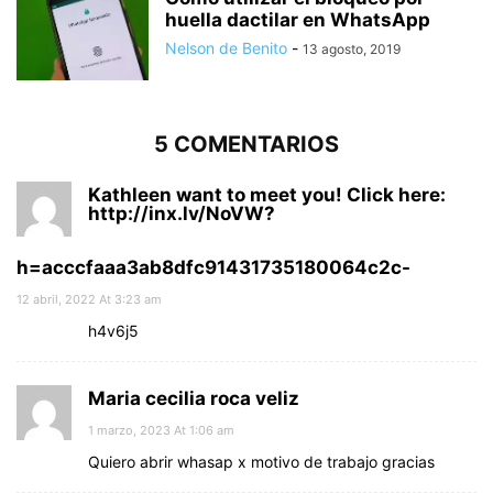
huella dactilar en WhatsApp
Nelson de Benito
-
13 agosto, 2019
5 COMENTARIOS
Kathleen want to meet you! Click here:
http://inx.lv/NoVW?
h=acccfaaa3ab8dfc91431735180064c2c-
12 abril, 2022 At 3:23 am
h4v6j5
Maria cecilia roca veliz
1 marzo, 2023 At 1:06 am
Quiero abrir whasap x motivo de trabajo gracias