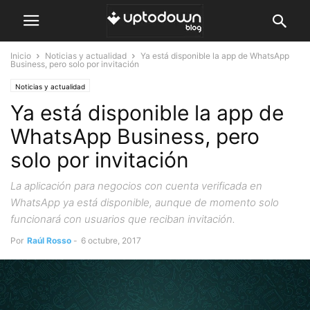
Inicio
Noticias y actualidad
Ya está disponible la app de WhatsApp
Business, pero solo por invitación
Noticias y actualidad
Ya está disponible la app de
WhatsApp Business, pero
solo por invitación
La aplicación para negocios con cuenta verificada en
WhatsApp ya está disponible, aunque de momento solo
funcionará con usuarios que reciban invitación.
Por
Raúl Rosso
-
6 octubre, 2017