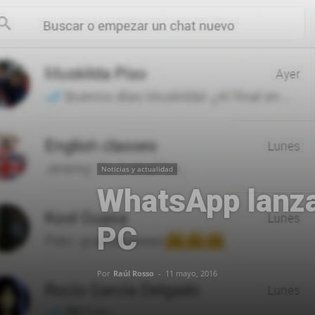
Noticias y actualidad
WhatsApp lanza 
PC
Por
Raúl Rosso
-
11 mayo, 2016