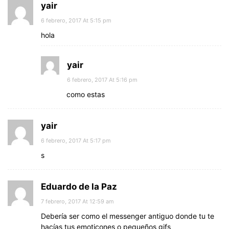
yair
6 febrero, 2017 At 5:15 pm
hola
yair
6 febrero, 2017 At 5:16 pm
como estas
yair
6 febrero, 2017 At 5:17 pm
s
Eduardo de la Paz
7 febrero, 2017 At 12:59 am
Debería ser como el messenger antiguo donde tu te
hacías tus emoticones o pequeños gifs