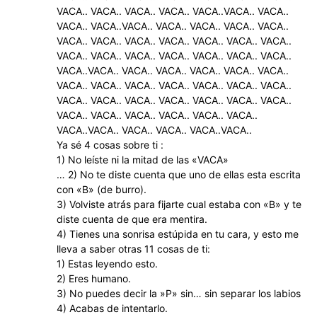
VACA.. VACA.. VACA.. VACA.. VACA..VACA.. VACA..
VACA.. VACA..VACA.. VACA.. VACA.. VACA.. VACA..
VACA.. VACA.. VACA.. VACA.. VACA.. VACA.. VACA..
VACA.. VACA.. VACA.. VACA.. VACA.. VACA.. VACA..
VACA..VACA.. VACA.. VACA.. VACA.. VACA.. VACA..
VACA.. VACA.. VACA.. VACA.. VACA.. VACA.. VACA..
VACA.. VACA.. VACA.. VACA.. VACA.. VACA.. VACA..
VACA.. VACA.. VACA.. VACA.. VACA.. VACA..
VACA..VACA.. VACA.. VACA.. VACA..VACA..
Ya sé 4 cosas sobre ti :
1) No leíste ni la mitad de las «VACA»
… 2) No te diste cuenta que uno de ellas esta escrita
con «B» (de burro).
3) Volviste atrás para fijarte cual estaba con «B» y te
diste cuenta de que era mentira.
4) Tienes una sonrisa estúpida en tu cara, y esto me
lleva a saber otras 11 cosas de ti:
1) Estas leyendo esto.
2) Eres humano.
3) No puedes decir la »P» sin… sin separar los labios
4) Acabas de intentarlo.