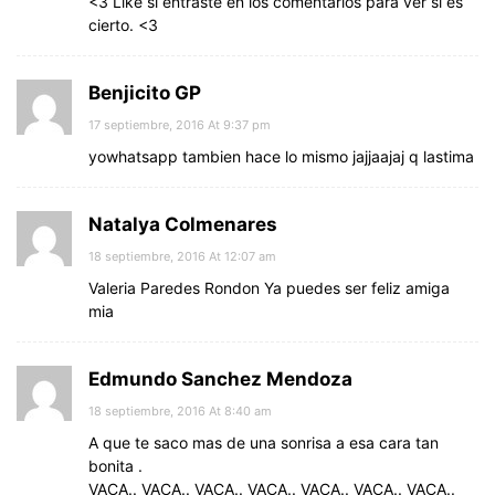
<3 Like si entraste en los comentarios para ver si es
cierto. <3
Benjicito GP
17 septiembre, 2016 At 9:37 pm
yowhatsapp tambien hace lo mismo jajjaajaj q lastima
Natalya Colmenares
18 septiembre, 2016 At 12:07 am
Valeria Paredes Rondon Ya puedes ser feliz amiga
mia
Edmundo Sanchez Mendoza
18 septiembre, 2016 At 8:40 am
A que te saco mas de una sonrisa a esa cara tan
bonita .
VACA.. VACA.. VACA.. VACA.. VACA.. VACA.. VACA..