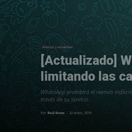
Noticias y actualidad
[Actualizado] 
limitando las 
WhatsApp prohibirá el reenvío indiscri
través de su servicio.
Por
Raúl Rosso
-
22 enero, 2019