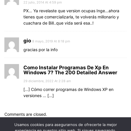
22 julio, 2014 At 4:59 pm
PX… Ya revelaste que version ocupas Inge…ahora
tienes que comercializarla, te volverás millonario y
cuachara de Bill..que vida será esa..!
gio
8 mayo, 2019 At 8:18 pm
gracias por la info
Como Instalar Programas De Xp En
Windows 7? The 200 Detailed Answer
29 diciembre, 2022 At 2:28 am
[…] Cómo correr programas de Windows XP en
versiones … […]
Comments are closed.
Usamos cookies para asegurarnos de ofrecerte la mejor
experiencia en nuestro sitio web. Si sigues navegando,