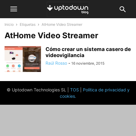
Inicio
Etiquetas
AtHome Video Streamer
AtHome Video Streamer
Cómo crear un sistema casero de
videovigilancia
Raúl Rosso
-
16 noviembre, 2015
© Uptodown Technologies SL |
TOS
|
Política de privacidad y
cookies
.