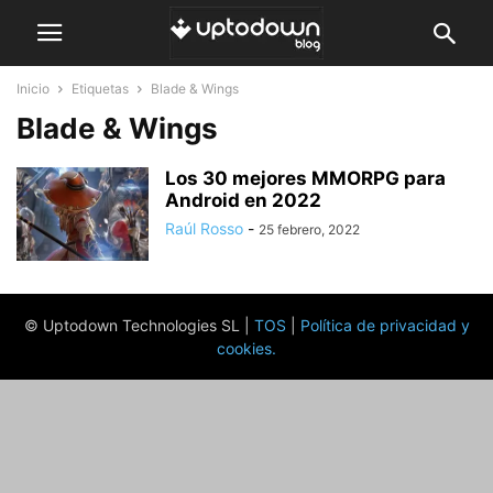
Inicio
Etiquetas
Blade & Wings
Blade & Wings
Los 30 mejores MMORPG para
Android en 2022
Raúl Rosso
-
25 febrero, 2022
© Uptodown Technologies SL |
TOS
|
Política de privacidad y
cookies
.