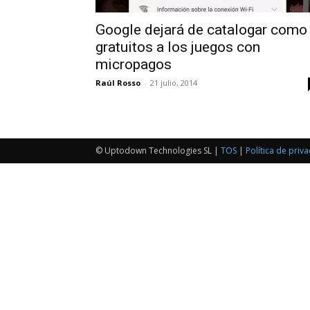
Google dejará de catalogar como
gratuitos a los juegos con
micropagos
Raúl Rosso
-
21 julio, 2014
© Uptodown Technologies SL |
TOS
|
Política de priv