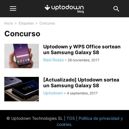
Inicio
Etiquetas
Concurso
Concurso
Uptodown y WPS Office sortean
un Samsung Galaxy S8
Raúl Rosso
-
28 noviembre, 2017
[Actualizado] Uptodown sortea
un Samsung Galaxy S8
Uptodown
-
4 septiembre, 2017
© Uptodown Technologies SL |
TOS
|
Política de privacidad y
cookies
.