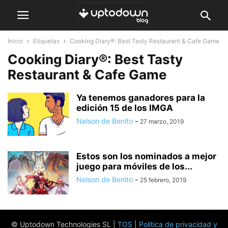
Inicio
Etiquetas
Cooking Diary®: Best Tasty Restaurant & Cafe Game
Cooking Diary®: Best Tasty
Restaurant & Cafe Game
Ya tenemos ganadores para la
edición 15 de los IMGA
Nelson de Benito
-
27 marzo, 2019
Estos son los nominados a mejor
juego para móviles de los...
Nelson de Benito
-
25 febrero, 2019
© Uptodown Technologies SL |
TOS
|
Política de privacidad y