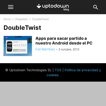
Inicio
Etiquetas
DoubleTwist
DoubleTwist
Apps para sacar partido a
nuestro Android desde el PC
Fali Martínez
-
3 octubre, 2012
© Uptodown Technologies SL |
TOS
|
Política de privacidad y
cookies
.