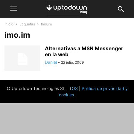
Inicio
Etiquetas
Imo.im
imo.im
Alternativas a MSN Messenger
en la web
Daniel
-
22 julio, 2009
© Uptodown Technologies SL |
TOS
|
Política de privacidad y
cookies
.