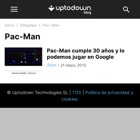
Inicio
Etiquetas
Pac-Man
Pac-Man
Pac-Man cumple 30 años y lo
podemos jugar en Google
Aitor
-
21 mayo, 2010
© Uptodown Technologies SL |
TOS
|
Política de privacidad y
cookies
.