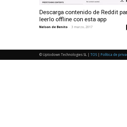
Descarga contenido de Reddit pa
leerlo offline con esta app
Nelson de Benito
-
3 marzo, 2017
© Uptodown Technologies SL |
TOS
|
Política de priv