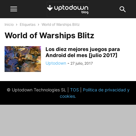
Inicio
Etiquetas
World of Warships Blitz
World of Warships Blitz
Los diez mejores juegos para
Android del mes [julio 2017]
Uptodown
-
27 julio, 2017
© Uptodown Technologies SL |
TOS
|
Política de privacidad y
cookies
.