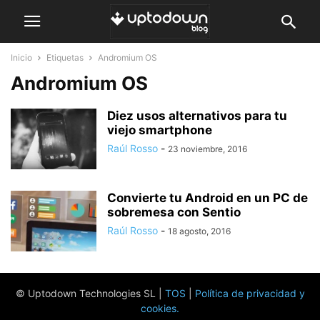
Inicio
Etiquetas
Andromium OS
Andromium OS
Diez usos alternativos para tu
viejo smartphone
Raúl Rosso
-
23 noviembre, 2016
Convierte tu Android en un PC de
sobremesa con Sentio
Raúl Rosso
-
18 agosto, 2016
© Uptodown Technologies SL |
TOS
|
Política de privacidad y
cookies
.