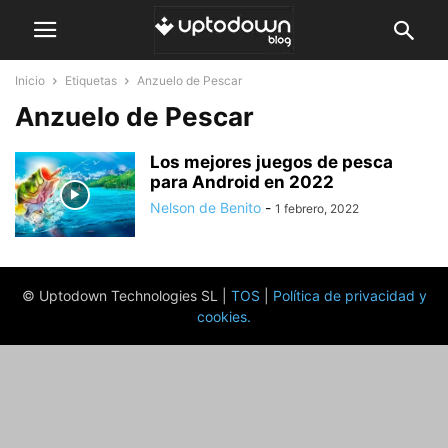
Inicio
Etiquetas
Anzuelo de Pescar
Anzuelo de Pescar
Los mejores juegos de pesca
para Android en 2022
Nelson de Benito
-
1 febrero, 2022
© Uptodown Technologies SL |
TOS
|
Política de privacidad y
cookies
.