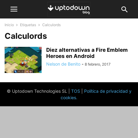
Inicio
Etiquetas
Calculords
Calculords
Diez alternativas a Fire Emblem
Heroes en Android
Nelson de Benito
-
8 febrero, 2017
© Uptodown Technologies SL |
TOS
|
Política de privacidad y
cookies
.