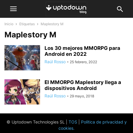
Inicio
Etiquetas
Maplestory M
Maplestory M
Los 30 mejores MMORPG para
Android en 2022
Raúl Rosso
-
25 febrero, 2022
El MMORPG Maplestory llega a
dispositivos Android
Raúl Rosso
-
29 mayo, 2018
© Uptodown Technologies SL |
TOS
|
Política de privacidad y
cookies
.