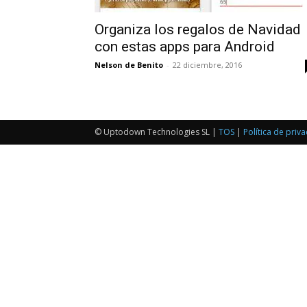
Organiza los regalos de Navidad
con estas apps para Android
Nelson de Benito
-
22 diciembre, 2016
© Uptodown Technologies SL |
TOS
|
Política de priv