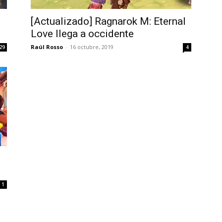
Uptodown
[Actualizado] Ragnarok M: Eternal
Love llega a occidente
Raúl Rosso
-
16 octubre, 2019
29
4
1