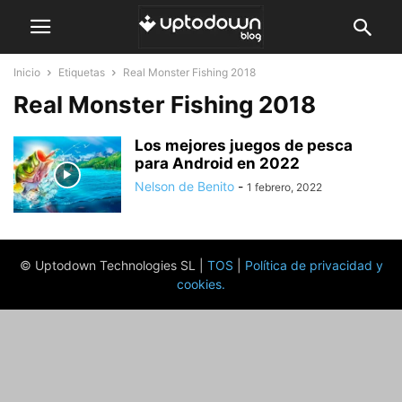
Inicio
Etiquetas
Real Monster Fishing 2018
Real Monster Fishing 2018
Los mejores juegos de pesca
para Android en 2022
Nelson de Benito
-
1 febrero, 2022
© Uptodown Technologies SL |
TOS
|
Política de privacidad y
cookies
.