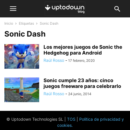
Inicio
Etiquetas
Sonic Dash
Sonic Dash
Los mejores juegos de Sonic the
Hedgehog para Android
Raúl Rosso
-
17 febrero, 2020
Sonic cumple 23 años: cinco
juegos freeware para celebrarlo
Raúl Rosso
-
24 junio, 2014
© Uptodown Technologies SL |
TOS
|
Política de privacidad y
cookies
.