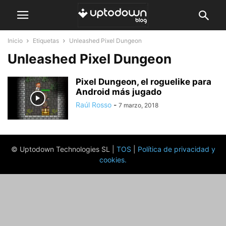
Inicio
Etiquetas
Unleashed Pixel Dungeon
Unleashed Pixel Dungeon
Pixel Dungeon, el roguelike para
Android más jugado
Raúl Rosso
-
7 marzo, 2018
© Uptodown Technologies SL |
TOS
|
Política de privacidad y
cookies
.