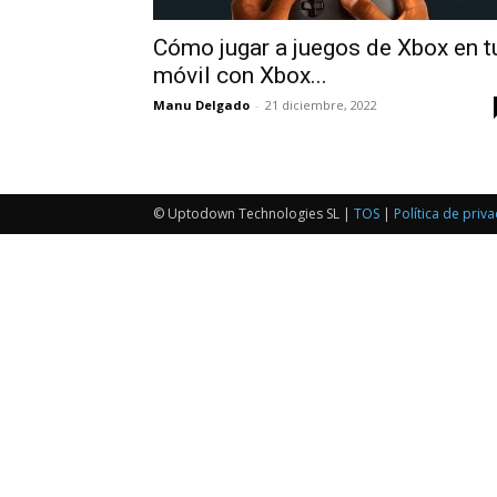
Cómo jugar a juegos de Xbox en t
móvil con Xbox...
Manu Delgado
-
21 diciembre, 2022
© Uptodown Technologies SL |
TOS
|
Política de priv