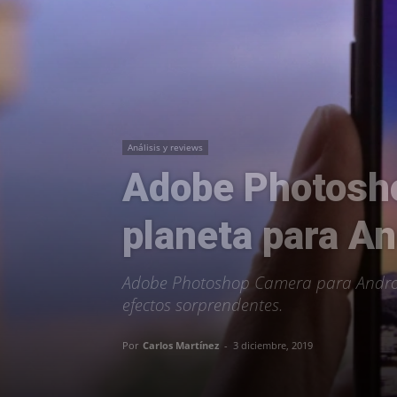
Análisis y reviews
Adobe Photosho
planeta para An
Adobe Photoshop Camera para Android 
efectos sorprendentes.
Por
Carlos Martínez
-
3 diciembre, 2019