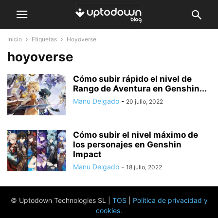
Inicio
Etiquetas
Hoyoverse
hoyoverse
Cómo subir rápido el nivel de
Rango de Aventura en Genshin...
Manu Delgado
-
20 julio, 2022
Cómo subir el nivel máximo de
los personajes en Genshin
Impact
Manu Delgado
-
18 julio, 2022
© Uptodown Technologies SL |
TOS
|
Política de privacidad y
cookies
.