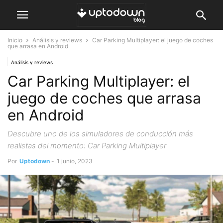
Inicio
Análisis y reviews
Car Parking Multiplayer: el juego de coches
que arrasa en Android
Análisis y reviews
Car Parking Multiplayer: el
juego de coches que arrasa
en Android
Descubre uno de los simuladores de conducción más
realistas del momento: Car Parking Multiplayer
Por
Uptodown
-
1 junio, 2023