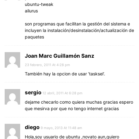
ubuntu-tweak
ailurus
son programas que facilitan la gestión del sistema e
incluyen la instalación/desinstalación/actualización de
paquetes
Joan Marc Guillamón Sanz
23 febrero, 2011 At 4:28 pm
También hay la opcion de usar ‘tasksel’.
sergio
12 abril, 2011 At 6:28 pm
dejame checarlo como quiera muchas gracias espero
que mesirva por que no tengo internet gracias
diego
9 mayo, 2013 At 11:48 am
Hola,soy usuario de ubuntu ,novato aun,quiero