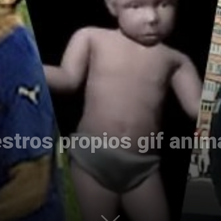
Uptodown
stros propios gif ani