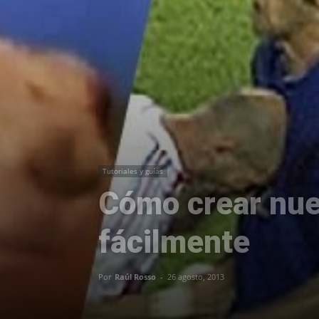
Tutoriales y guías
Cómo crear nue
fácilmente
Por
Raúl Rosso
-
26 agosto, 2013