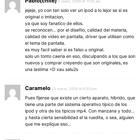
Pablo(chile)
5 enero, 2009 At 11:55 am
jejeje, yo con tan solo ver un ipod a lo lejor se si es
original o imitacion,
ya que soy fanatico de ellos.
se reconocen… por el diseñio, calidad del materia,
calidad de video en pantalla, driver que utilisan como
el tema de pantalla.
es muy facil saber si es falso u original.
solo un tonto caeria en eso, disculpando a los que son
nuevos y comprar creyendo que son originales, es
una lastima =D xau salu2s
Caramelo
23 marzo, 2009 At 6:33 pm
Pues fijense que existe un cierto aparato, hibrido, que
tiene una parte del sistema operativo tipico de los
ipod y otra de los tipicos mp4. Con manzana y todo…
y hasta cierta sensibilidad el la ruedita, o sea, alguien
que me explique eso…