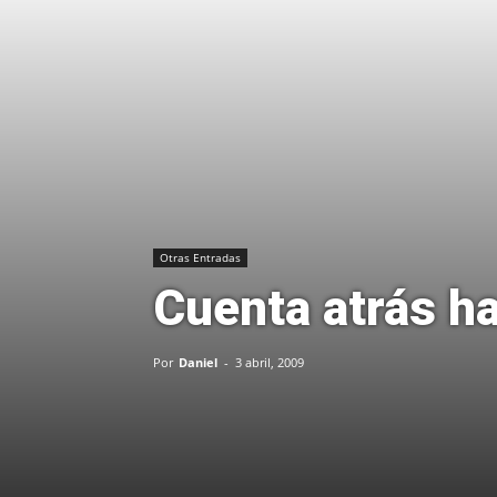
Otras Entradas
Cuenta atrás h
Por
Daniel
-
3 abril, 2009