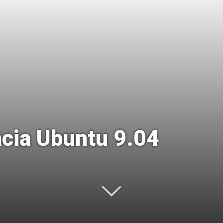
Uptodown
acia Ubuntu 9.04