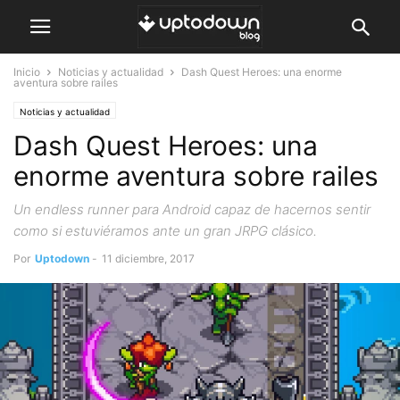
Inicio
Noticias y actualidad
Dash Quest Heroes: una enorme
aventura sobre railes
Noticias y actualidad
Dash Quest Heroes: una
enorme aventura sobre railes
Un endless runner para Android capaz de hacernos sentir
como si estuviéramos ante un gran JRPG clásico.
Por
Uptodown
-
11 diciembre, 2017