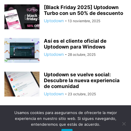
[Black Friday 2025] Uptodown
Turbo con un 50% de descuento
Uptodown
-
13 noviembre, 2025
Así es el cliente oficial de
Uptodown para Windows
Uptodown
-
28 octubre, 2025
Uptodown se vuelve social:
Descubre la nueva experiencia
de comunidad
Uptodown
-
23 octubre, 2025
Usamos cookies para asegurarnos de ofrecerte la mejor
experiencia en nuestro sitio web. Si sigues navegando,
entenderemos que estás de acuerdo.
© Uptodown Technologies SL |
TOS
|
Política de privacidad y