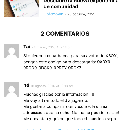
Descubre la nueva experiencia
de comunidad
Uptodown
-
23 octubre, 2025
2 COMENTARIOS
Tai
26 marzo, 2010 At 2:16 pm
Si quieren una barbacoa para su avatar de XBOX,
pongan este código para descargarla: 9XBX9-
9RCD9-9BCK9-9PRTY-9RCKZ
hd
18 agosto, 2010 At 12:18 pm
Muchas gracias por la información !!!!
Me voy a tirar todo el día jugando.
Me gustaría compartir con vosotros la última
adquisición que he echo. No me he podido resistir!
Me encantan y quiero que todo el mundo lo sepa.