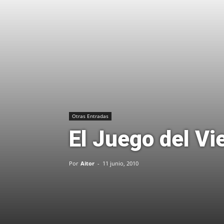
Otras Entradas
El Juego del Vi
Por
Aitor
-
11 junio, 2010