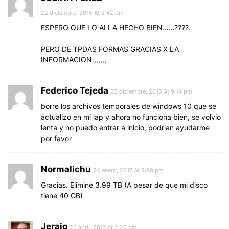
22 diciembre, 2015 At 2:42 pm
ESPERO QUE LO ALLA HECHO BIEN……????.
PERO DE TPDAS FORMAS GRACIAS X LA
INFORMACION.,,,,,,
Federico Tejeda
25 diciembre, 2015 At 9:14 pm
borre los archivos temporales de windows 10 que se
actualizo en mi lap y ahora no funciona bien, se volvio
lenta y no puedo entrar a inicio, podrian ayudarme
por favor
Normalichu
24 enero, 2017 At 9:48 pm
Gracias. Eliminé 3.99 TB (A pesar de que mi disco
tiene 40 GB)
Jerajo
25 abril, 2017 At 2:20 pm