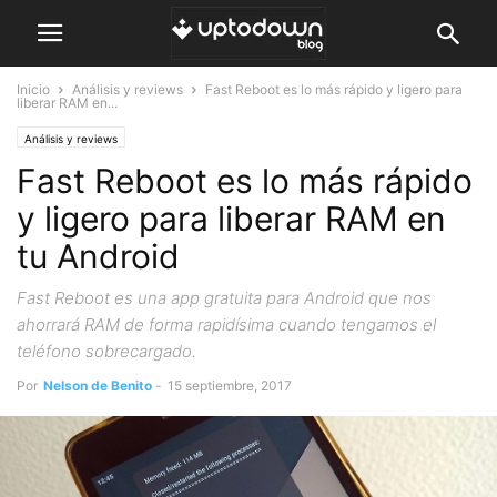
Inicio
Análisis y reviews
Fast Reboot es lo más rápido y ligero para
liberar RAM en...
Análisis y reviews
Fast Reboot es lo más rápido
y ligero para liberar RAM en
tu Android
Fast Reboot es una app gratuita para Android que nos
ahorrará RAM de forma rapidísima cuando tengamos el
teléfono sobrecargado.
Por
Nelson de Benito
-
15 septiembre, 2017