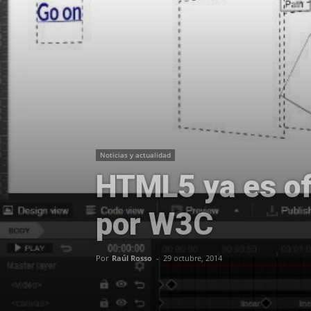
Noticias y actualidad
HTML5 ya es of
por W3C
Por
Raúl Rosso
-
29 octubre, 2014