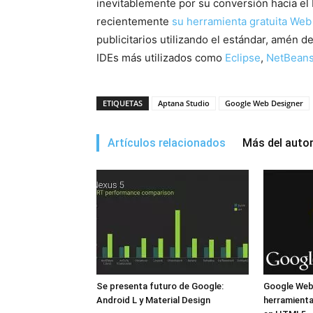
inevitablemente por su conversión hacia el
recientemente
su herramienta gratuita Web
publicitarios utilizando el estándar, amén
IDEs más utilizados como
Eclipse
,
NetBean
ETIQUETAS
Aptana Studio
Google Web Designer
Artículos relacionados
Más del auto
Se presenta futuro de Google:
Google Web 
Android L y Material Design
herramienta