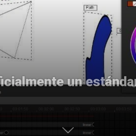
Uptodown
icialmente un estánda