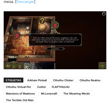
mesa. [
Descargar
]
ETIQUETAS
Arkham Pinball
Cthulhu Clicker
Cthulhu Realms
Cthulhu Virtual Pet
Cultist
FLAPTHULHU
Mansions of Madness
Mr.Lovecraft
The Moaning Words
The Terrible Old Man