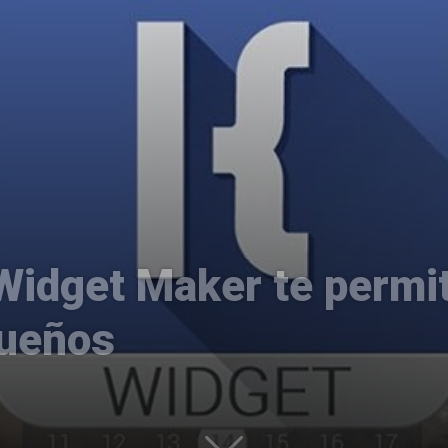
Uptodown
dget Maker te permite
sueños