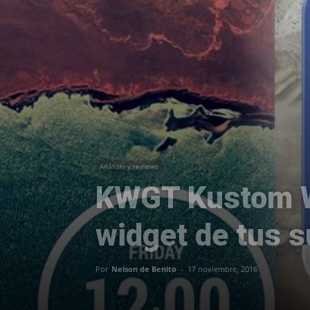
Análisis y reviews
KWGT Kustom Wi
widget de tus 
Por
Nelson de Benito
-
17 noviembre, 2016